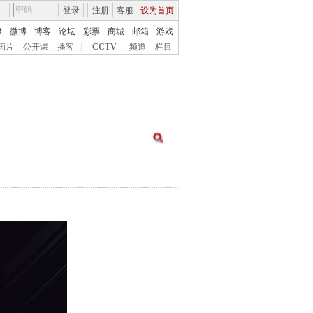
登录
注册
客服
设为首页
康
微博
博客
论坛
彩票
商城
邮箱
游戏
画片
公开课
播客
|
CCTV
频道
栏目