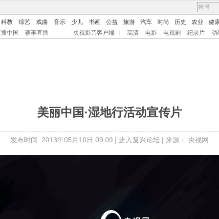
科教
综艺
戏曲
音乐
少儿
书画
公益
旅游
汽车
时尚
历史
农业
健
直播中国
赛事直播
央视影音客户端
|
高清
电影
电视剧
纪录片
动
美丽中国·湿地行活动宣传片
发布时间: 2013年05月10日 09:09 |
进入复兴论坛
| 来源： 央视网