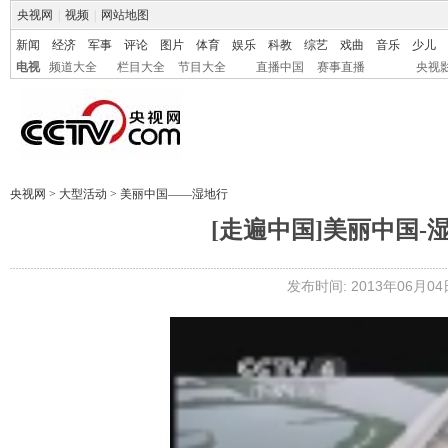
央视网
|
视频
|
网站地图
新闻
经济
军事
评论
图片
体育
娱乐
科教
综艺
戏曲
音乐
少儿
电视
频道大全
栏目大全
节目大全
直播中国
赛事直播
央视
央视网
>
大型活动
>
美丽中国——湿地行
[走遍中国]美丽中国-湿地
发布时间: 2013年06月04日 