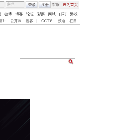
登录
注册
客服
设为首页
康
微博
博客
论坛
彩票
商城
邮箱
游戏
画片
公开课
播客
|
CCTV
频道
栏目