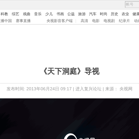
科教
综艺
戏曲
音乐
少儿
书画
公益
旅游
汽车
时尚
历史
农业
健
直播中国
赛事直播
央视影音客户端
|
高清
电影
电视剧
纪录片
动
《天下洞庭》导视
发布时间: 2013年06月24日 09:17 |
进入复兴论坛
| 来源： 央视网