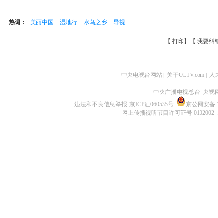
热词：
美丽中国
湿地行
水鸟之乡
导视
【
打印
】【
我要纠
中央电视台网站
|
关于CCTV.com
|
人
中央广播电视总台 央视
违法和不良信息举报
京ICP证060535号
京公网安备 11
网上传播视听节目许可证号 0102002