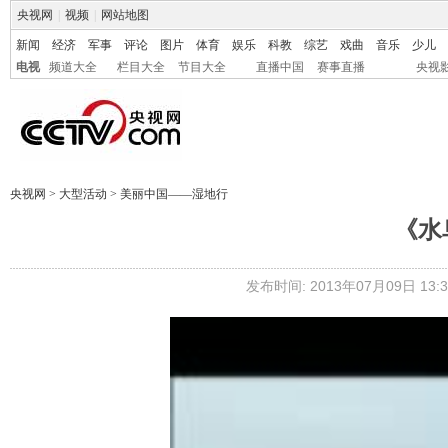
央视网
|
视频
|
网站地图
新闻
经济
军事
评论
图片
体育
娱乐
科教
综艺
戏曲
音乐
少儿
电视
频道大全
栏目大全
节目大全
直播中国
赛事直播
央视
央视网
>
大型活动
>
美丽中国——湿地行
《水
发布时间: 2013年07月09日 13:3