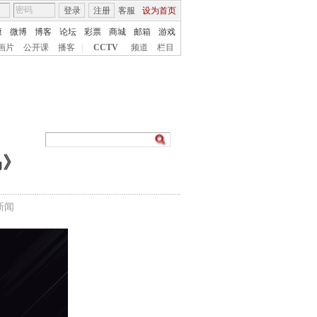
登录
注册
客服
设为首页
康
微博
博客
论坛
彩票
商城
邮箱
游戏
画片
公开课
播客
|
CCTV
频道
栏目
岛》
新闻