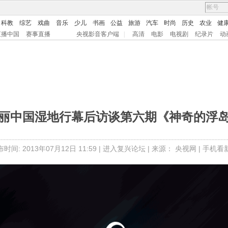
科教
综艺
戏曲
音乐
少儿
书画
公益
旅游
汽车
时尚
历史
农业
健
直播中国
赛事直播
央视影音客户端
|
高清
电影
电视剧
纪录片
动
丽中国湿地行幕后访谈第六期《神奇的浮
时间: 2013年07月12日 11:59 |
进入复兴论坛
| 来源： 央视网 |
手机看