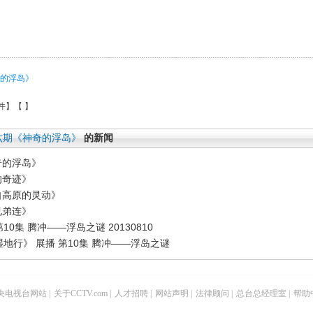
的浮岛》
件
】【
】
六期《神奇的浮岛》
的新闻
奇的浮岛》
的奇迹》
自高原的灵动》
兄弟连》
0集 腾冲——浮岛之谜 20130810
国湿地行》 展播 第10集 腾冲——浮岛之谜
央电视台网站
|
关于CCTV.com
|
人才招聘
|
网站声明
|
法律顾问
|
总台总经理室
|
帮助