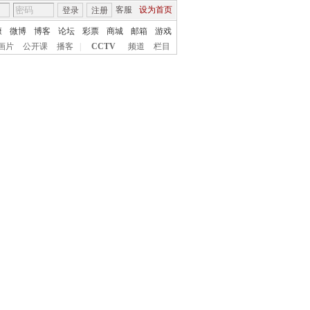
客服
设为首页
登录
注册
康
微博
博客
论坛
彩票
商城
邮箱
游戏
画片
公开课
播客
|
CCTV
频道
栏目