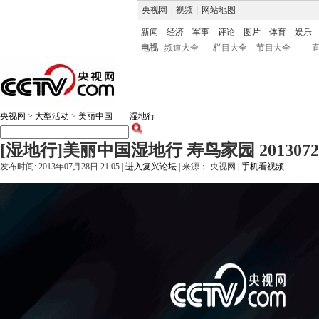
央视网
|
视频
|
网站地图
新闻
经济
军事
评论
图片
体育
娱乐
电视
频道大全
栏目大全
节目大全
央视网
>
大型活动
>
美丽中国——湿地行
[湿地行]美丽中国湿地行 寿鸟家园 2013072
发布时间: 2013年07月28日 21:05 |
进入复兴论坛
| 来源： 央视网 |
手机看视频