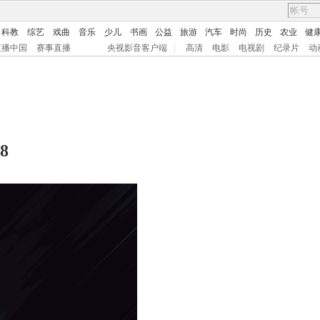
科教
综艺
戏曲
音乐
少儿
书画
公益
旅游
汽车
时尚
历史
农业
健
直播中国
赛事直播
央视影音客户端
|
高清
电影
电视剧
纪录片
动
8