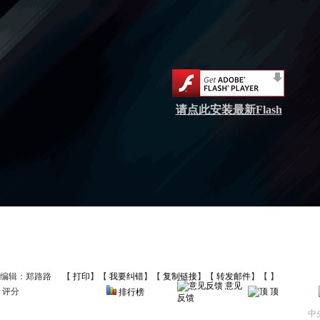
请点此安装最新Flash
编辑：郑路路
【
打印
】【
我要纠错
】【
复制链接
】【
转发邮件
】【
】
意见
评分
顶
排行榜
反馈
中