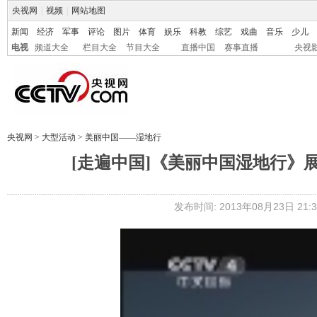
央视网
|
视频
|
网站地图
新闻
经济
军事
评论
图片
体育
娱乐
科教
综艺
戏曲
音乐
少儿
电视
频道大全
栏目大全
节目大全
直播中国
赛事直播
央视
央视网
>
大型活动
>
美丽中国——湿地行
[走遍中国]《美丽中国湿地行》展播 
发布时间: 2013年08月23日 21:3