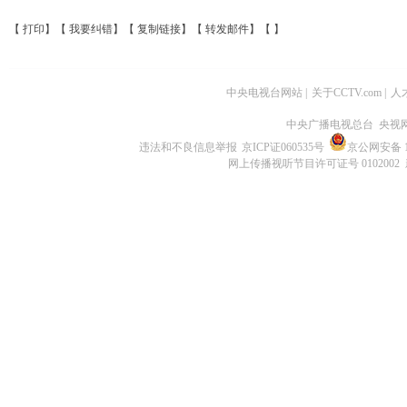
【
打印
】【
我要纠错
】【
复制链接
】【
转发邮件
】【
】
中央电视台网站
|
关于CCTV.com
|
人
中央广播电视总台 央视
违法和不良信息举报
京ICP证060535号
京公网安备 11
网上传播视听节目许可证号 0102002