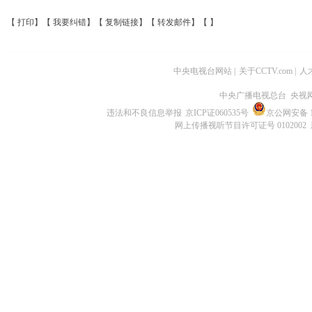
【
打印
】【
我要纠错
】【
复制链接
】【
转发邮件
】【
】
中央电视台网站
|
关于CCTV.com
|
人
中央广播电视总台 央视
违法和不良信息举报
京ICP证060535号
京公网安备 11
网上传播视听节目许可证号 0102002