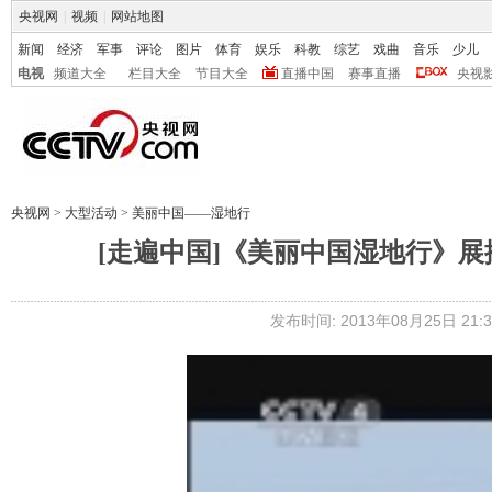
央视网
|
视频
|
网站地图
新闻
经济
军事
评论
图片
体育
娱乐
科教
综艺
戏曲
音乐
少儿
电视
频道大全
栏目大全
节目大全
直播中国
赛事直播
央视
央视网
>
大型活动
>
美丽中国——湿地行
[走遍中国]《美丽中国湿地行》展播 
发布时间: 2013年08月25日 21:3