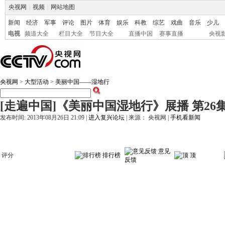
央视网
|
视频
|
网站地图
新闻
经济
军事
评论
图片
体育
娱乐
科教
综艺
戏曲
音乐
少儿
电视
频道大全
栏目大全
节目大全
直播中国
赛事直播
央视
央视网
>
大型活动
>
美丽中国——湿地行
[走遍中国]《美丽中国湿地行》展播 第26集 
发布时间: 2013年08月26日 21:09 |
进入复兴论坛
| 来源： 央视网 |
手机看新闻
意见
评分
排行榜
顶
反馈