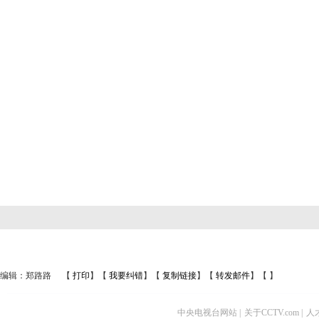
编辑：郑路路
【
打印
】【
我要纠错
】【
复制链接
】【
转发邮件
】【
】
中央电视台网站
|
关于CCTV.com
|
人