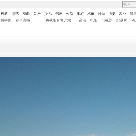
科教
综艺
戏曲
音乐
少儿
书画
公益
旅游
汽车
时尚
历史
农业
健
直播中国
赛事直播
央视影音客户端
|
高清
电影
电视剧
纪录片
动