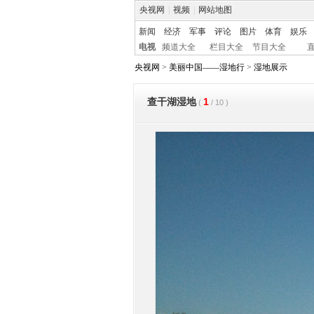
央视网
|
视频
|
网站地图
新闻
经济
军事
评论
图片
体育
娱乐
电视
频道大全
栏目大全
节目大全
央视网
>
美丽中国——湿地行
>
湿地展示
1
查干湖湿地
(
/
10
)