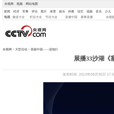
央视网
|
视频
|
网站地图
新闻
经济
军事
评论
图片
体育
娱乐
科教
综艺
戏曲
音乐
少儿
电视
频道大全
栏目大全
节目大全
直播中国
赛事直播
央视
央视网
>
大型活动
>
美丽中国——湿地行
展播33沙湖《
发布时间: 2013年08月30日 17:5