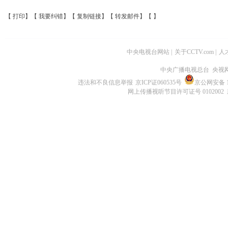
【
打印
】【
我要纠错
】【
复制链接
】【
转发邮件
】【
】
中央电视台网站
|
关于CCTV.com
|
人
中央广播电视总台 央视
违法和不良信息举报
京ICP证060535号
京公网安备 11
网上传播视听节目许可证号 0102002