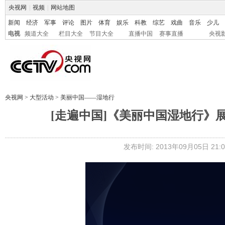
央视网
|
视频
|
网站地图
新闻
经济
军事
评论
图片
体育
娱乐
科教
综艺
戏曲
音乐
少儿
电视
频道大全
栏目大全
节目大全
直播中国
赛事直播
央视
央视网
>
大型活动
>
美丽中国——湿地行
[走遍中国]《美丽中国湿地行》展播 
发布时间: 2013年09月05日 21:0