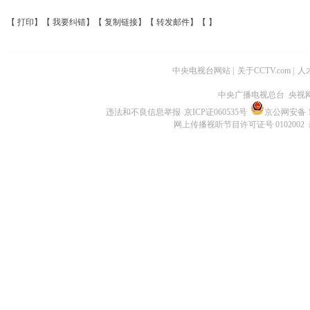
【
打印
】【
我要纠错
】【
复制链接
】【
转发邮件
】【
】
中央电视台网站
|
关于CCTV.com
|
人
中央广播电视总台 央视
违法和不良信息举报
京ICP证060535号
京公网安备 11
网上传播视听节目许可证号 0102002