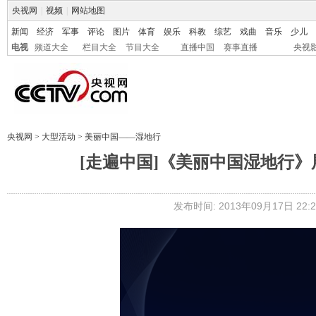
央视网
|
视频
|
网站地图
新闻
经济
军事
评论
图片
体育
娱乐
科教
综艺
戏曲
音乐
少儿
电视
频道大全
栏目大全
节目大全
直播中国
赛事直播
央视
央视网
>
大型活动
>
美丽中国——湿地行
[走遍中国]《美丽中国湿地行》展播
发布时间: 2013年09月17日 22:2