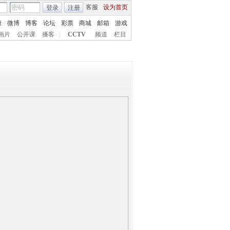
客服
设为首页
登录
注册
康
微博
博客
论坛
彩票
商城
邮箱
游戏
画片
公开课
播客
|
CCTV
频道
栏目