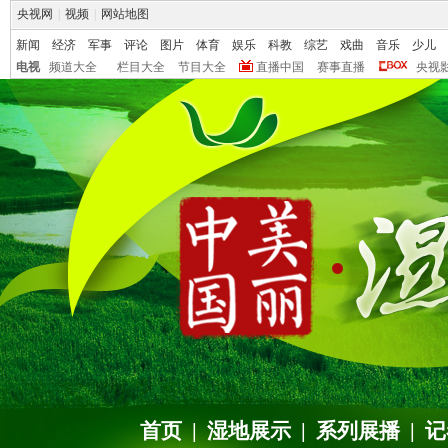
央视网
|
视频
|
网站地图
新闻
经济
军事
评论
图片
体育
娱乐
科教
综艺
戏曲
音乐
少儿
电视
频道大全
栏目大全
节目大全
直播中国
赛事直播
央视
首页
|
湿地展示
|
系列展播
|
记