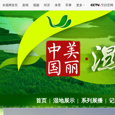
央视网首页
新闻
视频
经济
体育
军事
更多
节目官网
首页
|
湿地展示
|
系列展播
|
记