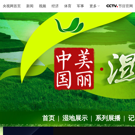
央视网首页
新闻
视频
经济
体育
军事
更多
节目官网
首页
|
湿地展示
|
系列展播
|
记